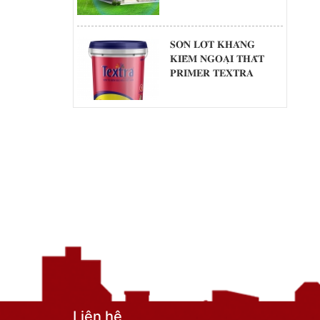
Nào?
𝐒𝐎̛𝐍 𝐋𝐎́𝐓 𝐊𝐇𝐀́𝐍𝐆
𝐊𝐈𝐄̂̀𝐌 𝐍𝐆𝐎𝐀̣𝐈 𝐓𝐇𝐀̂́𝐓
𝐏𝐑𝐈𝐌𝐄𝐑 𝐓𝐄𝐗𝐓𝐑𝐀
Liên hệ